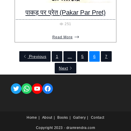
पाकड़ पर प्रेत (Pakar Par Pret)
251
Read More
Previous
1
…
5
6
7
Next
Twitter
WhatsApp
YouTube
Facebook
Home
About
Books
Gallery
Contact
Copyright 2023 - dramrendra.com